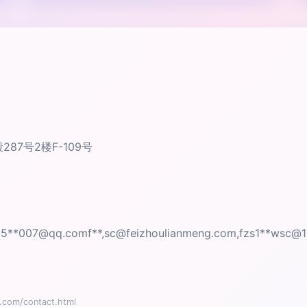
7号2楼F-109号
15**
007@qq.comf
**,
sc@feizhoulianmeng.com
,fzs1**
wsc@1
om/contact.html