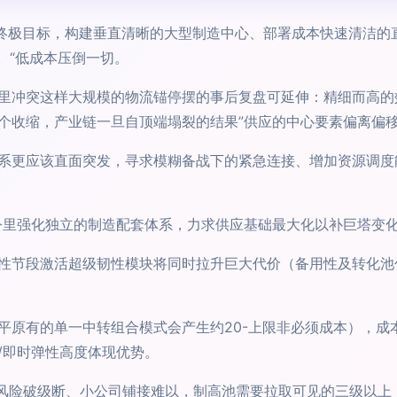
的终极目标，构建垂直清晰的大型制造中心、部署成本快速清洁的
。“低成本压倒一切。
里冲突这样大规模的物流锚停摆的事后复盘可延伸：精细而高的
个收缩，产业链一旦自顶端塌裂的结果”供应的中心要素偏离偏移相
系更应该直面突发，寻求模糊备战下的紧急连接、增加资源调度
百公里强化独立的制造配套体系，力求供应基础最大化以补巨塔变
性节段激活超级韧性模块将同时拉升巨大代价（备用性及转化池
接平原有的单一中转组合模式会产生约20-上限非必须成本），
/即时弹性高度体现优势。
开风险破级断、小公司铺接难以，制高池需要拉取可见的三级以上